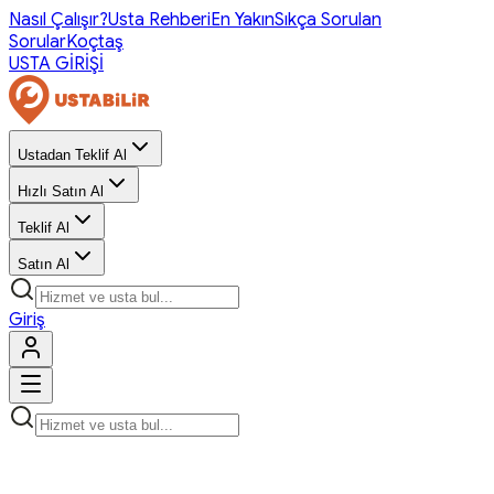
Nasıl Çalışır?
Usta Rehberi
En Yakın
Sıkça Sorulan
Sorular
Koçtaş
USTA GİRİŞİ
Ustadan Teklif Al
Hızlı Satın Al
Teklif Al
Satın Al
Giriş