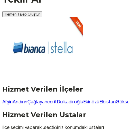
Hemen Talep Oluştur
Hizmet Verilen İlçeler
Afşin
Andırın
Çağlayancerit
Dulkadiroğlu
Ekinözü
Elbistan
Göks
Hizmet Verilen Ustalar
İlçe seçimi yaparak ,seçtiğiniz konumdaki ustaları