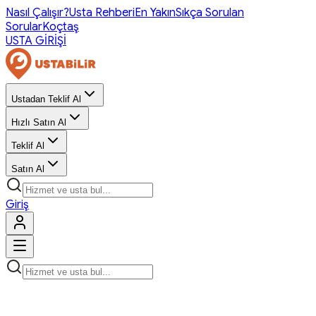
Nasıl Çalışır?
Usta Rehberi
En Yakın
Sıkça Sorulan
Sorular
Koçtaş
USTA GİRİŞİ
Ustadan Teklif Al
Hızlı Satın Al
Teklif Al
Satın Al
Giriş