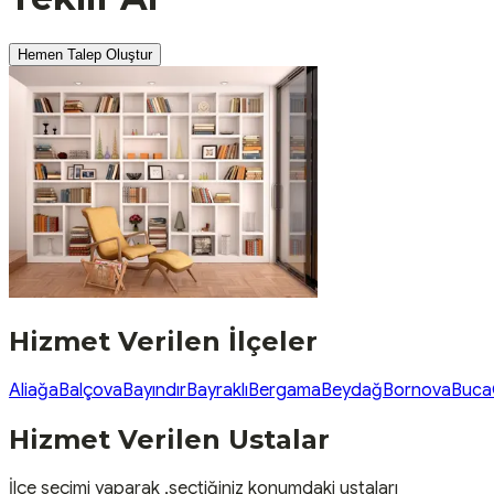
Hemen Talep Oluştur
Hizmet Verilen İlçeler
Aliağa
Balçova
Bayındır
Bayraklı
Bergama
Beydağ
Bornova
Buca
Hizmet Verilen Ustalar
İlçe seçimi yaparak ,seçtiğiniz konumdaki ustaları