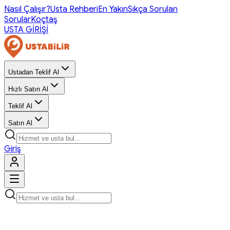
Nasıl Çalışır?
Usta Rehberi
En Yakın
Sıkça Sorulan
Sorular
Koçtaş
USTA GİRİŞİ
Ustadan Teklif Al
Hızlı Satın Al
Teklif Al
Satın Al
Giriş