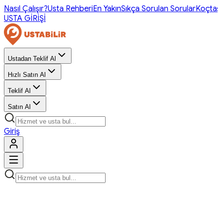
Nasıl Çalışır?
Usta Rehberi
En Yakın
Sıkça Sorulan Sorular
Koçta
USTA GİRİŞİ
Ustadan Teklif Al
Hızlı Satın Al
Teklif Al
Satın Al
Giriş