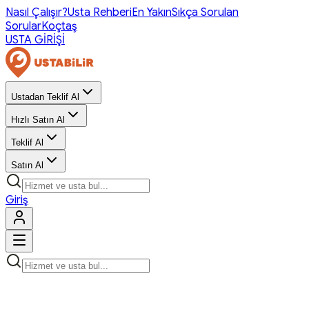
Nasıl Çalışır?
Usta Rehberi
En Yakın
Sıkça Sorulan
Sorular
Koçtaş
USTA GİRİŞİ
Ustadan Teklif Al
Hızlı Satın Al
Teklif Al
Satın Al
Giriş