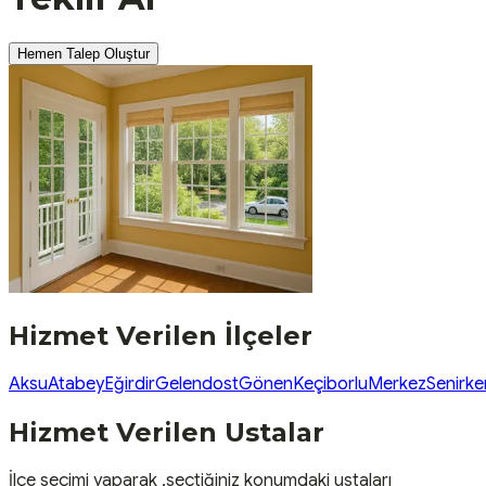
Hemen Talep Oluştur
Hizmet Verilen İlçeler
Aksu
Atabey
Eğirdir
Gelendost
Gönen
Keçiborlu
Merkez
Senirke
Hizmet Verilen Ustalar
İlçe seçimi yaparak ,seçtiğiniz konumdaki ustaları