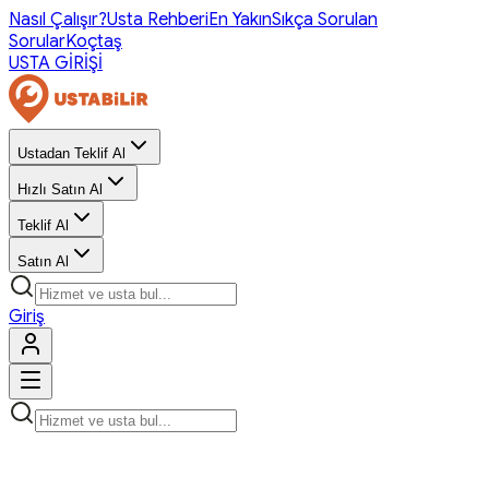
Nasıl Çalışır?
Usta Rehberi
En Yakın
Sıkça Sorulan
Sorular
Koçtaş
USTA GİRİŞİ
Ustadan Teklif Al
Hızlı Satın Al
Teklif Al
Satın Al
Giriş