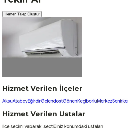
Hemen Talep Oluştur
Hizmet Verilen İlçeler
Aksu
Atabey
Eğirdir
Gelendost
Gönen
Keçiborlu
Merkez
Senirke
Hizmet Verilen Ustalar
İlçe seçimi yaparak ,seçtiğiniz konumdaki ustaları