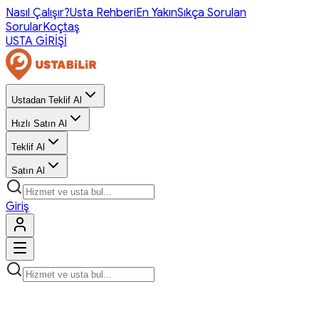
Nasıl Çalışır?
Usta Rehberi
En Yakın
Sıkça Sorulan
Sorular
Koçtaş
USTA GİRİŞİ
Ustadan Teklif Al
Hızlı Satın Al
Teklif Al
Satın Al
Giriş