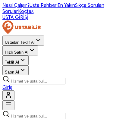
Nasıl Çalışır?
Usta Rehberi
En Yakın
Sıkça Sorulan
Sorular
Koçtaş
USTA GİRİŞİ
Ustadan Teklif Al
Hızlı Satın Al
Teklif Al
Satın Al
Giriş