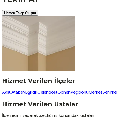
Hemen Talep Oluştur
Hizmet Verilen İlçeler
Aksu
Atabey
Eğirdir
Gelendost
Gönen
Keçiborlu
Merkez
Senirke
Hizmet Verilen Ustalar
İlçe seçimi yaparak ,seçtiğiniz konumdaki ustaları