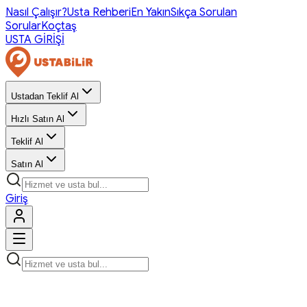
Nasıl Çalışır?
Usta Rehberi
En Yakın
Sıkça Sorulan
Sorular
Koçtaş
USTA GİRİŞİ
Ustadan Teklif Al
Hızlı Satın Al
Teklif Al
Satın Al
Giriş