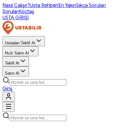
Nasıl Çalışır?
Usta Rehberi
En Yakın
Sıkça Sorulan
Sorular
Koçtaş
USTA GİRİŞİ
Ustadan Teklif Al
Hızlı Satın Al
Teklif Al
Satın Al
Giriş