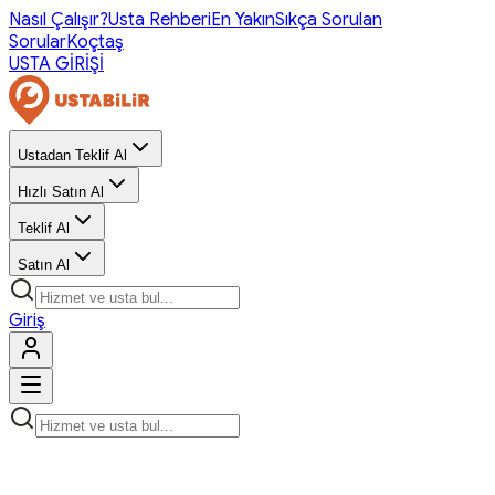
Nasıl Çalışır?
Usta Rehberi
En Yakın
Sıkça Sorulan
Sorular
Koçtaş
USTA GİRİŞİ
Ustadan Teklif Al
Hızlı Satın Al
Teklif Al
Satın Al
Giriş