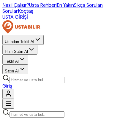
Nasıl Çalışır?
Usta Rehberi
En Yakın
Sıkça Sorulan
Sorular
Koçtaş
USTA GİRİŞİ
Ustadan Teklif Al
Hızlı Satın Al
Teklif Al
Satın Al
Giriş