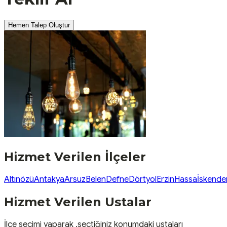
Hemen Talep Oluştur
Hizmet Verilen İlçeler
Altınözü
Antakya
Arsuz
Belen
Defne
Dörtyol
Erzin
Hassa
İskende
Hizmet Verilen Ustalar
İlçe seçimi yaparak ,seçtiğiniz konumdaki ustaları