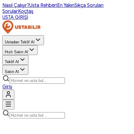
Nasıl Çalışır?
Usta Rehberi
En Yakın
Sıkça Sorulan
Sorular
Koçtaş
USTA GİRİŞİ
Ustadan Teklif Al
Hızlı Satın Al
Teklif Al
Satın Al
Giriş