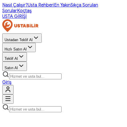
Nasıl Çalışır?
Usta Rehberi
En Yakın
Sıkça Sorulan
Sorular
Koçtaş
USTA GİRİŞİ
Ustadan Teklif Al
Hızlı Satın Al
Teklif Al
Satın Al
Giriş