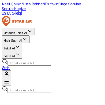
Nasıl Çalışır?
Usta Rehberi
En Yakın
Sıkça Sorulan
Sorular
Koçtaş
USTA GİRİŞİ
Ustadan Teklif Al
Hızlı Satın Al
Teklif Al
Satın Al
Giriş