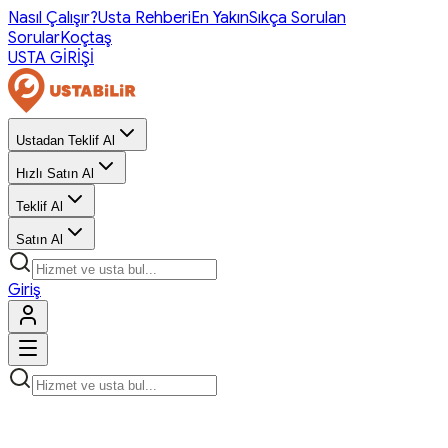
Nasıl Çalışır?
Usta Rehberi
En Yakın
Sıkça Sorulan
Sorular
Koçtaş
USTA GİRİŞİ
Ustadan Teklif Al
Hızlı Satın Al
Teklif Al
Satın Al
Giriş