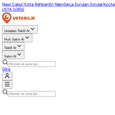
Nasıl Çalışır?
Usta Rehberi
En Yakın
Sıkça Sorulan Sorular
Koçta
USTA GİRİŞİ
Ustadan Teklif Al
Hızlı Satın Al
Teklif Al
Satın Al
Giriş