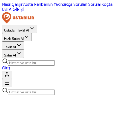
Nasıl Çalışır?
Usta Rehberi
En Yakın
Sıkça Sorulan Sorular
Koçta
USTA GİRİŞİ
Ustadan Teklif Al
Hızlı Satın Al
Teklif Al
Satın Al
Giriş