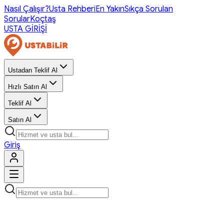
Nasıl Çalışır?
Usta Rehberi
En Yakın
Sıkça Sorulan
Sorular
Koçtaş
USTA GİRİŞİ
Ustadan Teklif Al
Hızlı Satın Al
Teklif Al
Satın Al
Giriş