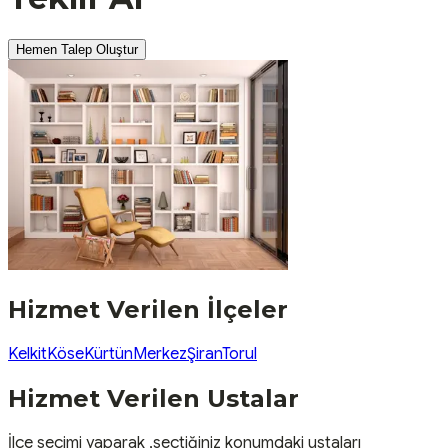
Hemen Talep Oluştur
Hizmet Verilen İlçeler
Kelkit
Köse
Kürtün
Merkez
Şiran
Torul
Hizmet Verilen Ustalar
İlçe seçimi yaparak ,seçtiğiniz konumdaki ustaları