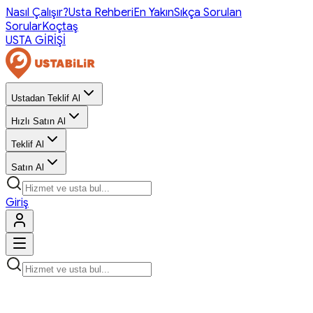
Nasıl Çalışır?
Usta Rehberi
En Yakın
Sıkça Sorulan
Sorular
Koçtaş
USTA GİRİŞİ
Ustadan Teklif Al
Hızlı Satın Al
Teklif Al
Satın Al
Giriş