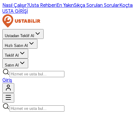
Nasıl Çalışır?
Usta Rehberi
En Yakın
Sıkça Sorulan Sorular
Koçta
USTA GİRİŞİ
Ustadan Teklif Al
Hızlı Satın Al
Teklif Al
Satın Al
Giriş