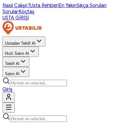
Nasıl Çalışır?
Usta Rehberi
En Yakın
Sıkça Sorulan
Sorular
Koçtaş
USTA GİRİŞİ
Ustadan Teklif Al
Hızlı Satın Al
Teklif Al
Satın Al
Giriş