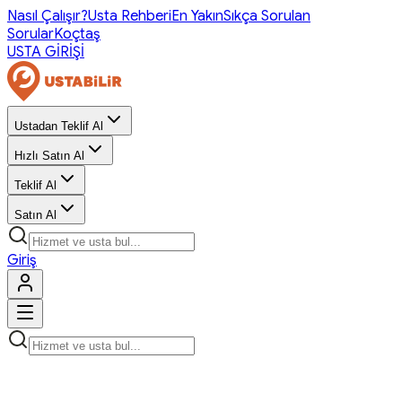
Nasıl Çalışır?
Usta Rehberi
En Yakın
Sıkça Sorulan
Sorular
Koçtaş
USTA GİRİŞİ
Ustadan Teklif Al
Hızlı Satın Al
Teklif Al
Satın Al
Giriş