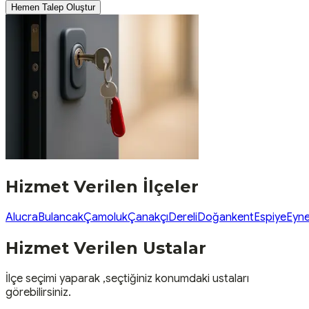
Hemen Talep Oluştur
Hizmet Verilen İlçeler
Alucra
Bulancak
Çamoluk
Çanakçı
Dereli
Doğankent
Espiye
Eyne
Hizmet Verilen Ustalar
İlçe seçimi yaparak ,seçtiğiniz konumdaki ustaları
görebilirsiniz.