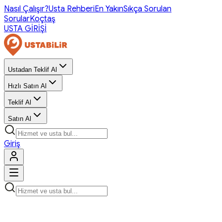
Nasıl Çalışır?
Usta Rehberi
En Yakın
Sıkça Sorulan
Sorular
Koçtaş
USTA GİRİŞİ
Ustadan Teklif Al
Hızlı Satın Al
Teklif Al
Satın Al
Giriş