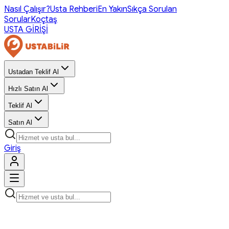
Nasıl Çalışır?
Usta Rehberi
En Yakın
Sıkça Sorulan
Sorular
Koçtaş
USTA GİRİŞİ
Ustadan Teklif Al
Hızlı Satın Al
Teklif Al
Satın Al
Giriş