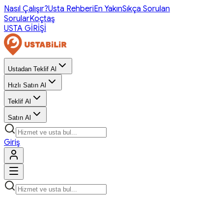
Nasıl Çalışır?
Usta Rehberi
En Yakın
Sıkça Sorulan
Sorular
Koçtaş
USTA GİRİŞİ
Ustadan Teklif Al
Hızlı Satın Al
Teklif Al
Satın Al
Giriş