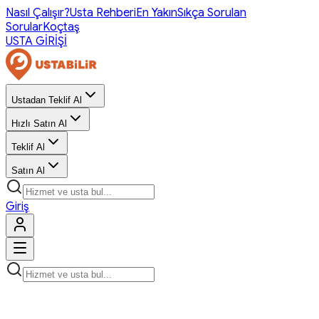
Nasıl Çalışır?
Usta Rehberi
En Yakın
Sıkça Sorulan
Sorular
Koçtaş
USTA GİRİŞİ
Ustadan Teklif Al
Hızlı Satın Al
Teklif Al
Satın Al
Giriş