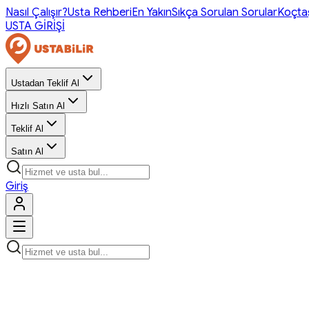
Nasıl Çalışır?
Usta Rehberi
En Yakın
Sıkça Sorulan Sorular
Koçta
USTA GİRİŞİ
Ustadan Teklif Al
Hızlı Satın Al
Teklif Al
Satın Al
Giriş