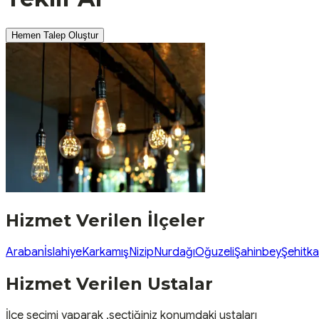
Hemen Talep Oluştur
Hizmet Verilen İlçeler
Araban
İslahiye
Karkamış
Nizip
Nurdağı
Oğuzeli
Şahinbey
Şehitka
Hizmet Verilen Ustalar
İlçe seçimi yaparak ,seçtiğiniz konumdaki ustaları