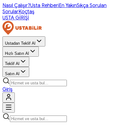
Nasıl Çalışır?
Usta Rehberi
En Yakın
Sıkça Sorulan
Sorular
Koçtaş
USTA GİRİŞİ
Ustadan Teklif Al
Hızlı Satın Al
Teklif Al
Satın Al
Giriş