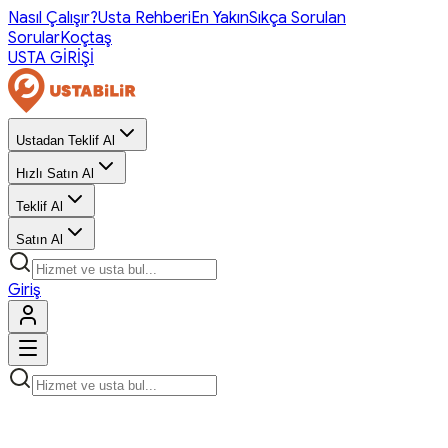
Nasıl Çalışır?
Usta Rehberi
En Yakın
Sıkça Sorulan
Sorular
Koçtaş
USTA GİRİŞİ
Ustadan Teklif Al
Hızlı Satın Al
Teklif Al
Satın Al
Giriş