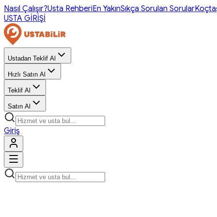
Nasıl Çalışır?
Usta Rehberi
En Yakın
Sıkça Sorulan Sorular
Koçta
USTA GİRİŞİ
Ustadan Teklif Al
Hızlı Satın Al
Teklif Al
Satın Al
Giriş