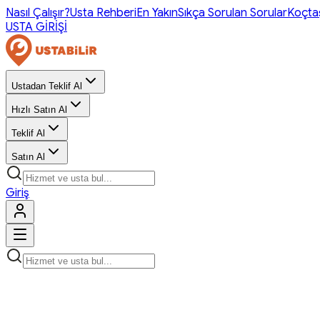
Nasıl Çalışır?
Usta Rehberi
En Yakın
Sıkça Sorulan Sorular
Koçta
USTA GİRİŞİ
Ustadan Teklif Al
Hızlı Satın Al
Teklif Al
Satın Al
Giriş