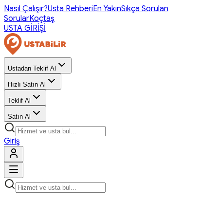
Nasıl Çalışır?
Usta Rehberi
En Yakın
Sıkça Sorulan
Sorular
Koçtaş
USTA GİRİŞİ
Ustadan Teklif Al
Hızlı Satın Al
Teklif Al
Satın Al
Giriş