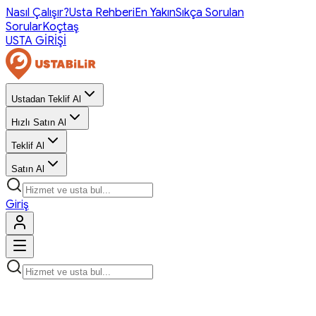
Nasıl Çalışır?
Usta Rehberi
En Yakın
Sıkça Sorulan
Sorular
Koçtaş
USTA GİRİŞİ
Ustadan Teklif Al
Hızlı Satın Al
Teklif Al
Satın Al
Giriş