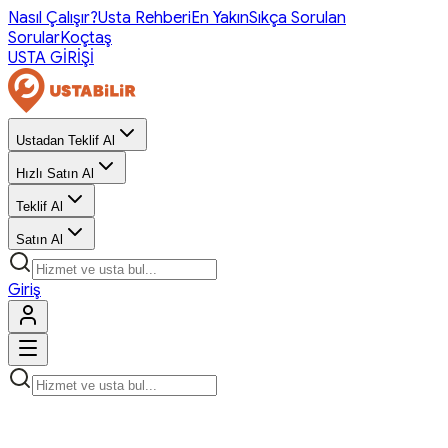
Nasıl Çalışır?
Usta Rehberi
En Yakın
Sıkça Sorulan
Sorular
Koçtaş
USTA GİRİŞİ
Ustadan Teklif Al
Hızlı Satın Al
Teklif Al
Satın Al
Giriş