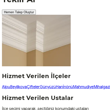
Hemen Talep Oluştur
Hizmet Verilen İlçeler
Alpu
Beylikova
Çifteler
Günyüzü
Han
İnönü
Mahmudiye
Mihalgaz
Hizmet Verilen Ustalar
İlçe seçimi yaparak ,seçtiğiniz konumdaki ustaları