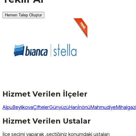
Hemen Talep Oluştur
Hizmet Verilen İlçeler
Alpu
Beylikova
Çifteler
Günyüzü
Han
İnönü
Mahmudiye
Mihalgaz
Hizmet Verilen Ustalar
İlçe seçimi yaparak ,seçtiğiniz konumdaki ustaları