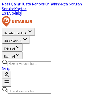
Nasıl Çalışır?
Usta Rehberi
En Yakın
Sıkça Sorulan
Sorular
Koçtaş
USTA GİRİŞİ
Ustadan Teklif Al
Hızlı Satın Al
Teklif Al
Satın Al
Giriş