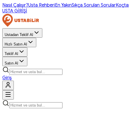
Nasıl Çalışır?
Usta Rehberi
En Yakın
Sıkça Sorulan Sorular
Koçta
USTA GİRİŞİ
Ustadan Teklif Al
Hızlı Satın Al
Teklif Al
Satın Al
Giriş