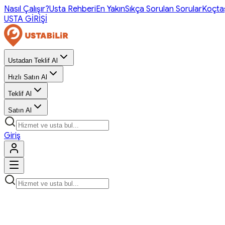
Nasıl Çalışır?
Usta Rehberi
En Yakın
Sıkça Sorulan Sorular
Koçta
USTA GİRİŞİ
Ustadan Teklif Al
Hızlı Satın Al
Teklif Al
Satın Al
Giriş