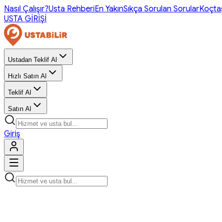
Nasıl Çalışır?
Usta Rehberi
En Yakın
Sıkça Sorulan Sorular
Koçta
USTA GİRİŞİ
Ustadan Teklif Al
Hızlı Satın Al
Teklif Al
Satın Al
Giriş