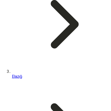
Elazığ