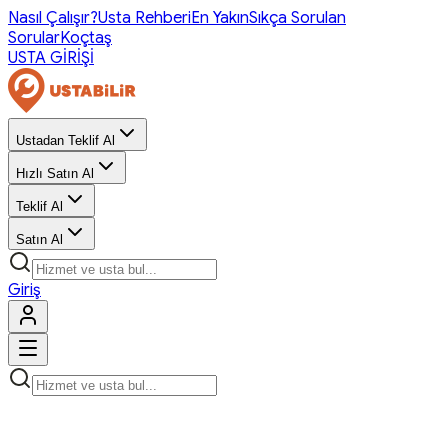
Nasıl Çalışır?
Usta Rehberi
En Yakın
Sıkça Sorulan
Sorular
Koçtaş
USTA GİRİŞİ
Ustadan Teklif Al
Hızlı Satın Al
Teklif Al
Satın Al
Giriş