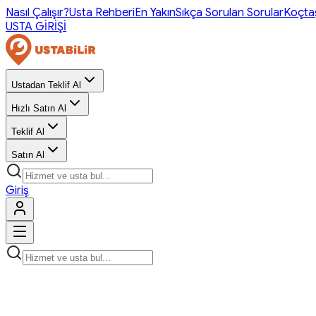
Nasıl Çalışır?
Usta Rehberi
En Yakın
Sıkça Sorulan Sorular
Koçta
USTA GİRİŞİ
Ustadan Teklif Al
Hızlı Satın Al
Teklif Al
Satın Al
Giriş