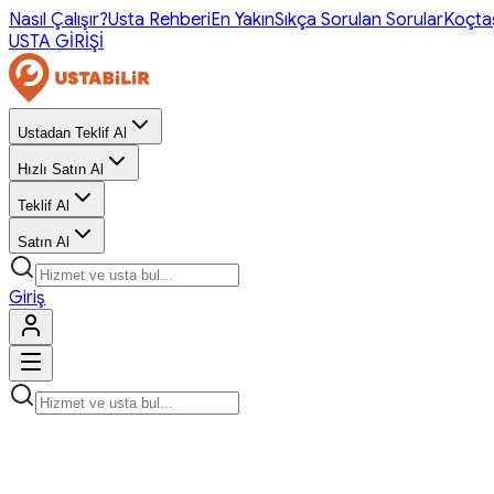
Nasıl Çalışır?
Usta Rehberi
En Yakın
Sıkça Sorulan Sorular
Koçta
USTA GİRİŞİ
Ustadan Teklif Al
Hızlı Satın Al
Teklif Al
Satın Al
Giriş