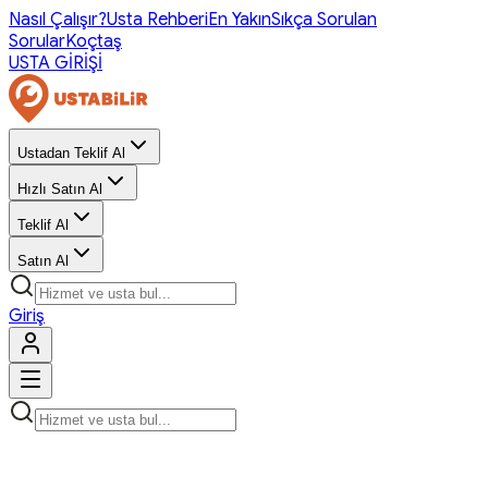
Nasıl Çalışır?
Usta Rehberi
En Yakın
Sıkça Sorulan
Sorular
Koçtaş
USTA GİRİŞİ
Ustadan Teklif Al
Hızlı Satın Al
Teklif Al
Satın Al
Giriş