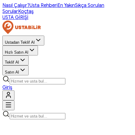
Nasıl Çalışır?
Usta Rehberi
En Yakın
Sıkça Sorulan
Sorular
Koçtaş
USTA GİRİŞİ
Ustadan Teklif Al
Hızlı Satın Al
Teklif Al
Satın Al
Giriş