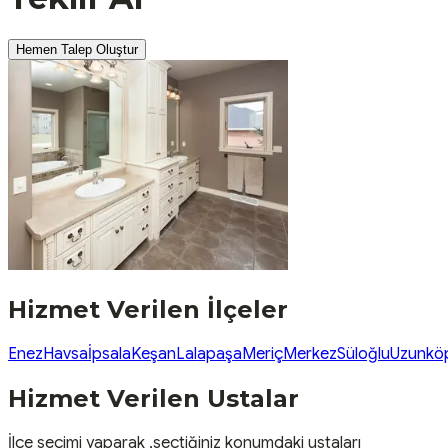
Hemen Talep Oluştur
Hizmet Verilen İlçeler
Enez
Havsa
İpsala
Keşan
Lalapaşa
Meriç
Merkez
Süloğlu
Uzunkö
Hizmet Verilen Ustalar
İlçe seçimi yaparak ,seçtiğiniz konumdaki ustaları