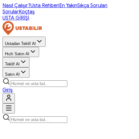
Nasıl Çalışır?
Usta Rehberi
En Yakın
Sıkça Sorulan
Sorular
Koçtaş
USTA GİRİŞİ
Ustadan Teklif Al
Hızlı Satın Al
Teklif Al
Satın Al
Giriş