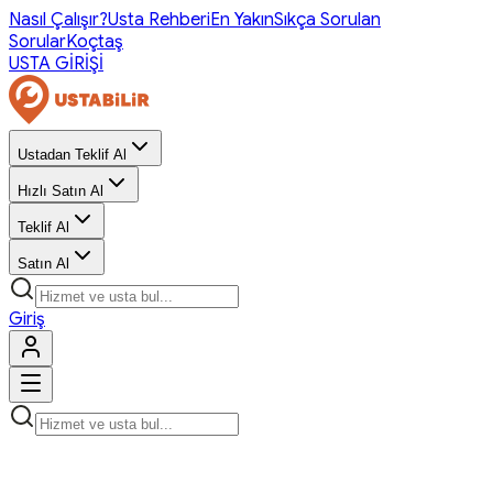
Nasıl Çalışır?
Usta Rehberi
En Yakın
Sıkça Sorulan
Sorular
Koçtaş
USTA GİRİŞİ
Ustadan Teklif Al
Hızlı Satın Al
Teklif Al
Satın Al
Giriş