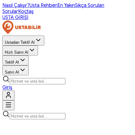
Nasıl Çalışır?
Usta Rehberi
En Yakın
Sıkça Sorulan
Sorular
Koçtaş
USTA GİRİŞİ
Ustadan Teklif Al
Hızlı Satın Al
Teklif Al
Satın Al
Giriş