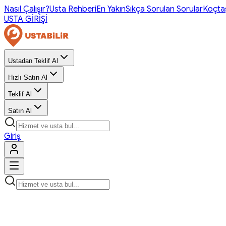
Nasıl Çalışır?
Usta Rehberi
En Yakın
Sıkça Sorulan Sorular
Koçta
USTA GİRİŞİ
Ustadan Teklif Al
Hızlı Satın Al
Teklif Al
Satın Al
Giriş