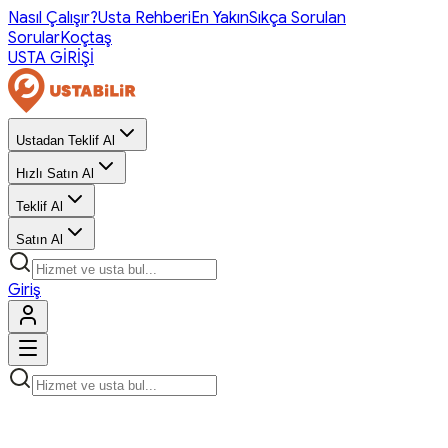
Nasıl Çalışır?
Usta Rehberi
En Yakın
Sıkça Sorulan
Sorular
Koçtaş
USTA GİRİŞİ
Ustadan Teklif Al
Hızlı Satın Al
Teklif Al
Satın Al
Giriş