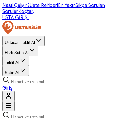
Nasıl Çalışır?
Usta Rehberi
En Yakın
Sıkça Sorulan
Sorular
Koçtaş
USTA GİRİŞİ
Ustadan Teklif Al
Hızlı Satın Al
Teklif Al
Satın Al
Giriş